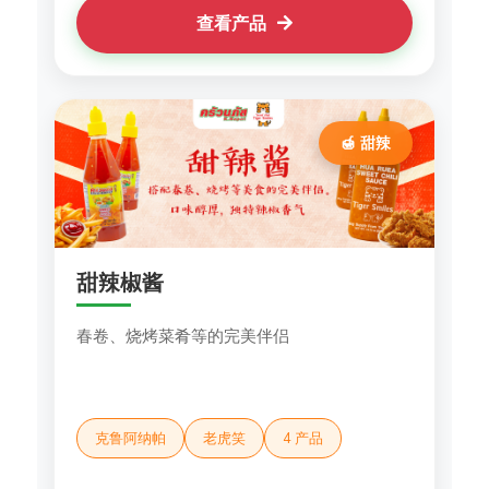
查看产品
🍯 甜辣
甜辣椒酱
春卷、烧烤菜肴等的完美伴侣
克鲁阿纳帕
老虎笑
4 产品