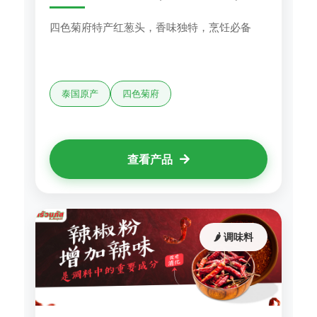
四色菊府特产红葱头，香味独特，烹饪必备
泰国原产
四色菊府
查看产品
🌶️ 调味料