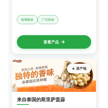
玻璃瓶装
广式风味
查看产品
🧄 原产地
来自泰国的斯里萨盖蒜