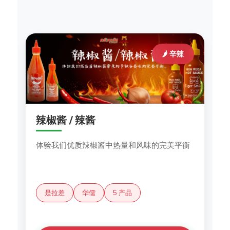
🌶️ 辛辣
辣椒酱 / 辣酱
体验我们优质辣椒酱中热量和风味的完美平衡
是拉差
华儒
5 产品