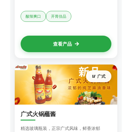
酸辣爽口
开胃佳品
查看产品
🥢 广式
广式火锅蘸酱
精选玻璃瓶装，正宗广式风味，鲜香浓郁