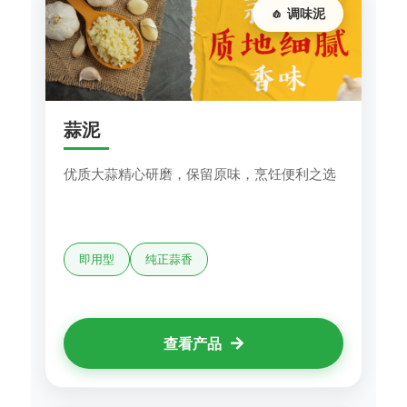
🧄 调味泥
蒜泥
优质大蒜精心研磨，保留原味，烹饪便利之选
即用型
纯正蒜香
查看产品