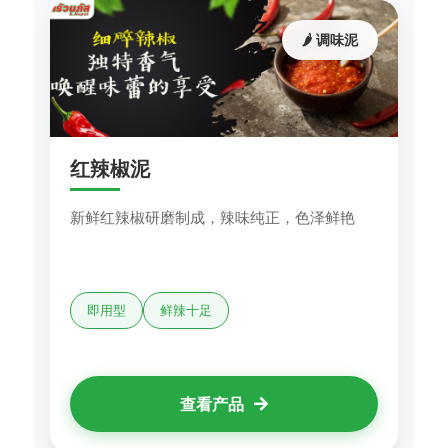
🌶️ 调味泥
红辣椒泥
新鲜红辣椒研磨制成，辣味纯正，色泽鲜艳
即用型
鲜辣十足
查看产品