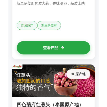
斯里萨盖府优质大蒜，香味浓郁，品质上乘
泰国原产
斯里萨盖府
查看产品
🧅 原产地
四色菊府红葱头（泰国原产地）