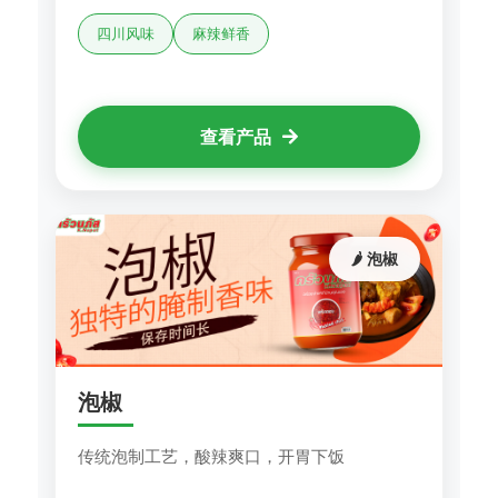
四川风味
麻辣鲜香
查看产品
🌶️ 泡椒
泡椒
传统泡制工艺，酸辣爽口，开胃下饭